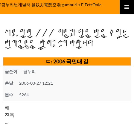
컨
ⓒ금누리번개날터.昆奴力電慈空場.gumnuri's ElEctrOnIc fActOrY
텐
주 메뉴
츠
로
서로.알림 /// 이름과 답을 받을 수 있는
건
너
번개글통을 밝히고 쓰기 바랍니다
뛰
기
ㄷ: 2006 국민대 길
글쓴이
금누리
쓴날
2006-03-27 12:21
본수
5264
배
진옥
...