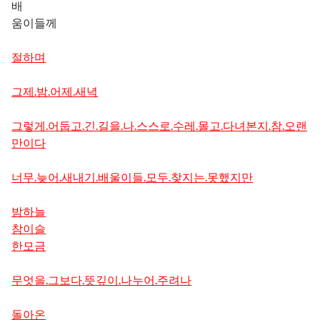
배
움이들께
절하며
그제.밤.어제.새녁
그렇게.어둡고.긴.길을.나.스스로.수레.몰고.다녀본지.참.오랜
만이다
너무.늦어.새내기.배울이들.모두.찾지는.못했지만
밤하늘
참이슬
한모금
무엇을.그보다.뜻깊이.나누어.주려나
돌아온