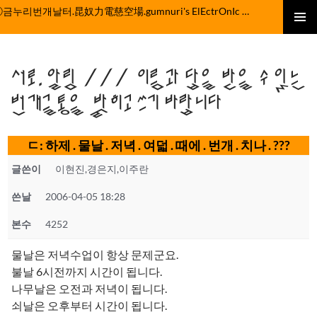
컨
ⓒ금누리번개날터.昆奴力電慈空場.gumnuri's ElEctrOnIc fActOrY
텐
주 메뉴
츠
로
서로.알림 /// 이름과 답을 받을 수 있는
건
너
번개글통을 밝히고 쓰기 바랍니다
뛰
기
ㄷ: 하제 . 물날 . 저녁 . 여덟 . 때에 . 번개 . 치나 . ???
글쓴이
이현진,경은지,이주란
쓴날
2006-04-05 18:28
본수
4252
물날은 저녁수업이 항상 문제군요.
불날 6시전까지 시간이 됩니다.
나무날은 오전과 저녁이 됩니다.
쇠날은 오후부터 시간이 됩니다.