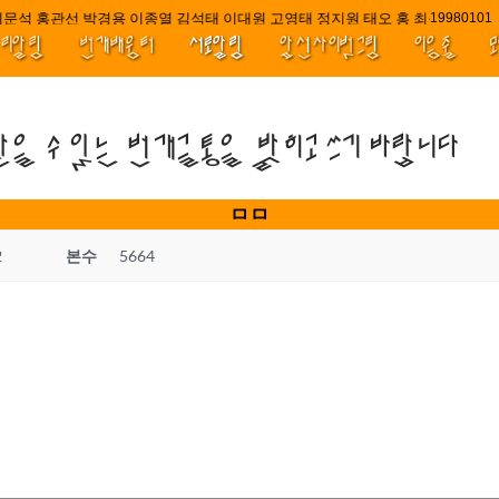
문석 홍관선 박경용 이종열 김석태 이대원 고영태 정지원 태오 홍 최윤호 백지
1998010
널리알림
번개배움터
서로알림
앞선사이벗그림
이음줄
받을 수 있는 번개글통을 밝히고 쓰기 바랍니다
ㅁㅁ
2
본수
5664