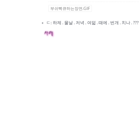
부쉬뻑큐하는장면.GIF
«
ㄷ: 하제 . 물날 . 저녁 . 여덟 . 때에 . 번개 . 치나 . ???
차례