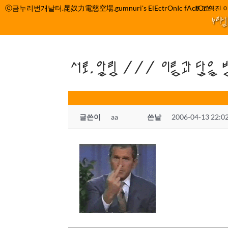
컨
ⓒ금누리번개날터.昆奴力電慈空場.gumnuri's ElEctrOnIc fActOrY
박정관 조명규 고영진 이
텐
누리
츠
로
건
서로.알림 /// 이름과 답을 
너
뛰
기
글쓴이
aa
쓴날
2006-04-13 22:0