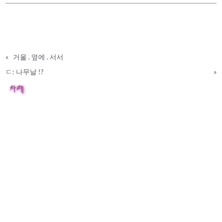
«
거울 . 옆에 . 서서
ㄷ: 나무날 !?
»
차례