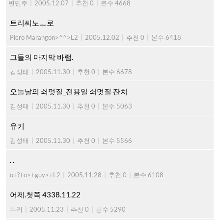
변민주
|
2005.12.07
|
추천 0
|
본수 4668
트리씨노ㅗ로
Piero Marangon>^^>L2
|
2005.12.02
|
추천 0
|
본수 6418
그들의 마지막 바램.
김성태
|
2005.11.30
|
추천 0
|
본수 6678
오늘날의 쇠멋질_전용일 쇠멋질 잔치
김성태
|
2005.11.30
|
추천 0
|
본수 5063
유키
김성태
|
2005.11.30
|
추천 0
|
본수 5566
. .
o+?+o>+guy>+L2
|
2005.11.28
|
추천 0
|
본수 6108
어제.첫쪽 4338.11.22
누리
|
2005.11.23
|
추천 0
|
본수 5290