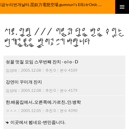
컨
ⓒ금누리번개날터.昆奴力電慈空場.gumnuri's ElEctrOnIc fActOrY
텐
주 메뉴
츠
로
서로.알림 /// 이름과 답을 받을 수 있는
건
너
번개글통을 밝히고 쓰기 바랍니다
뛰
기
쇳꼴 멋질 모임 스무번째 잔치 - o l o - D
김성태
|
2005.12.08
|
추천 0
|
본수 4109
강연미 꾸미개 잔지
김성태
|
2005.12.08
|
추천 0
|
본수 4179
한.배움집에서..오른쪽에.가르친..안.병학
ㅇㅅㅅ
|
2005.12.05
|
추천 0
|
본수 4390
이곳에서 뵙네요-변민줍니다.