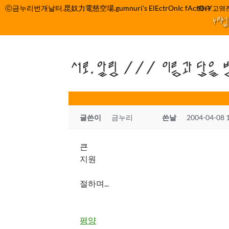
컨
ⓒ금누리번개날터.昆奴力電慈空場.gumnuri's ElEctrOnIc fActOrY
박정관 조명규 고영진
텐
누리
츠
로
건
서로.알림 /// 이름과 답을 
너
뛰
기
글쓴이
금누리
쓴날
2004-04-08 
큰
지원
절하며...
평양