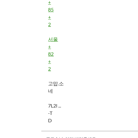
+
85
+
2
서울
+
82
+
2
고맙.소
네
7L2l ...
-T
D