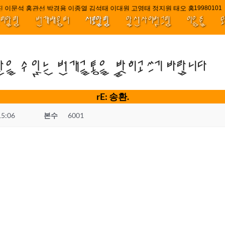
 이문석 홍관선 박경용 이종열 김석태 이대원 고영태 정지원 태오 홍 최윤호 백
////|
1998010
널리알림
번개배움터
서로알림
앞선사이벗그림
이음줄
받을 수 있는 번개글통을 밝히고 쓰기 바랍니다
rE: 송환.
15:06
본수
6001