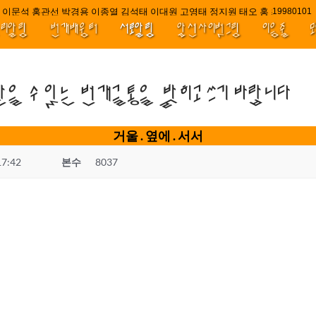
이문석 홍관선 박경용 이종열 김석태 이대원 고영태 정지원 태오 홍 최윤호 백지
////||||****
1998010
널리알림
번개배움터
서로알림
앞선사이벗그림
이음줄
받을 수 있는 번개글통을 밝히고 쓰기 바랍니다
거울 . 옆에 . 서서
17:42
본수
8037