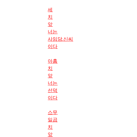
세
치
앞
너는
사임당.신씨
이다
아홉
치
앞
너는
선덕
이다
스무
일곱
치
앞