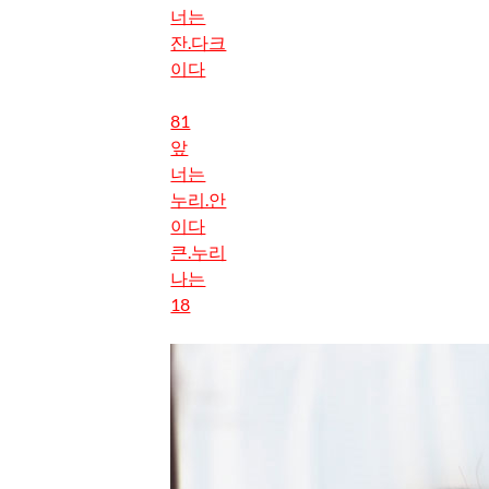
너는
잔.다크
이다
81
앞
너는
누리.안
이다
큰.누리
나는
18