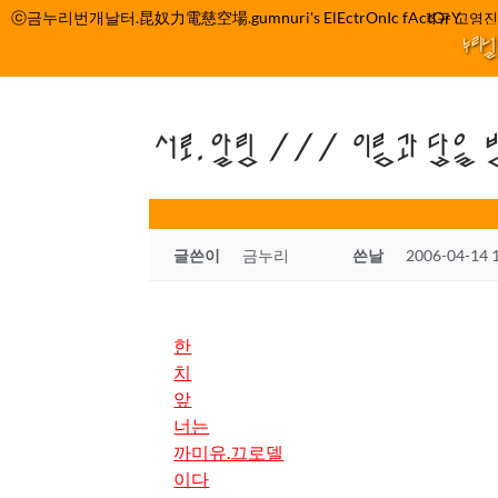
컨
ⓒ금누리번개날터.昆奴力電慈空場.gumnuri's ElEctrOnIc fActOrY
박정관 조명규 고영진 
텐
누리
츠
로
건
서로.알림 /// 이름과 답을 
너
뛰
기
글쓴이
금누리
쓴날
2006-04-14 
한
치
앞
너는
까미유.끄로델
이다