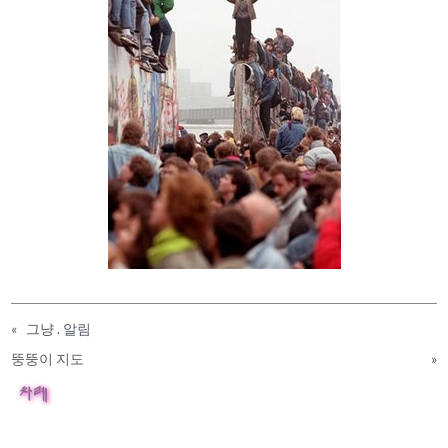
«
그냥 . 알림
뚱뚱이 지도
»
차례