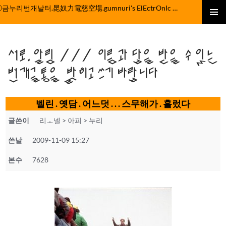
컨
ⓒ금누리번개날터.昆奴力電慈空場.gumnuri's ElEctrOnIc fActOrY
텐
주 메뉴
츠
로
서로.알림 /// 이름과 답을 받을 수 있는
건
너
번개글통을 밝히고 쓰기 바랍니다
뛰
기
벨린 . 옛담 . 어느덧 . . . 스무해가 . 흘렀다
글쓴이
리ㅗ넬 > 아피 > 누리
쓴날
2009-11-09 15:27
본수
7628