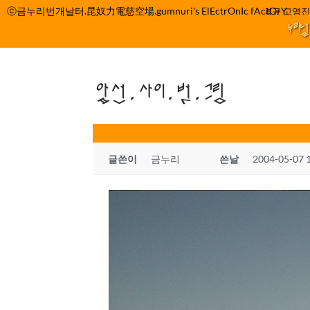
컨
ⓒ금누리번개날터.昆奴力電慈空場.gumnuri's ElEctrOnIc fActOrY
박정관 조명규 고영진 이
텐
누리
츠
로
건
앞선.사이.벗.그림
너
뛰
기
글쓴이
금누리
쓴날
2004-05-07 