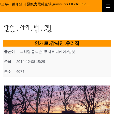
컨
ⓒ금누리번개날터.昆奴力電慈空場.gumnuri's ElEctrOnIc fActOrY
텐
주 메뉴
츠
로
앞선.사이.벗.그림
건
너
뛰
안개로 .감싸인 .유리집
기
글쓴이
ㅍ히맆.좋ㄴ손+푸지코,나카야>발넷
쓴날
2014-12-08 15:25
본수
4076