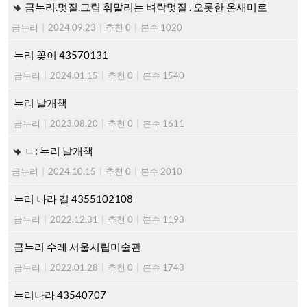
금누리.멋질.그림 휘말리는 벼락멋질 . 오롯한 온새미로
금누리
|
2024.09.23
|
추천 0
|
본수 1020
누리 꽂이 43570131
금누리
|
2024.01.15
|
추천 0
|
본수 1540
누리 날개책
금누리
|
2023.08.20
|
추천 0
|
본수 1611
ㄷ: 누리 날개책
금누리
|
2024.10.15
|
추천 0
|
본수 2010
누리 나라 길 4355102108
금누리
|
2022.12.31
|
추천 0
|
본수 1193
금누리 수레 서울시립미술관
금누리
|
2022.01.28
|
추천 0
|
본수 1743
누리나라 43540707