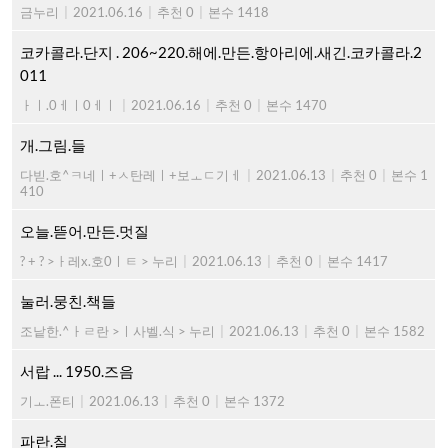
금누리
|
2021.06.16
|
추천 0
|
본수 1418
코카콜라.단지 . 206~220.해에.만든.항아리에.새긴.코카콜라.2
011
ㅏㅣ.0ㅔㅣ0ㅔㅣ
|
2021.06.16
|
추천 0
|
본수 1470
개.그림.들
다빋.호^ㅋ네ㅣ+ㅅ탄레ㅣ+보ㅗㄷ기ㅔ
|
2021.06.13
|
추천 0
|
본수 1
410
오늘.뜯어.만든.멋질
? + ? >ㅏ레x.호0ㅣㅌ > 누리
|
2021.06.13
|
추천 0
|
본수 1417
눌러.뭉친.책들
조낱한.^ㅏㄹ란 >ㅣ사벨.식 > 누리
|
2021.06.13
|
추천 0
|
본수 1582
서랍 ... 1950.즈음
기ㅗ.폰티
|
2021.06.13
|
추천 0
|
본수 1372
파란.칠