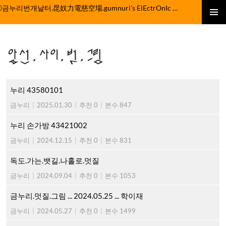
컨
ⓒ금누리번개날터.昆奴力電慈空場.gumnuri's ElEctrOnIc fActOrY
텐
주 메뉴
츠
로
앞선.사이.벗.그림
건
너
뛰
기
누리 43580101
금누리
|
2025.01.30
|
추천 0
|
본수 847
누리 손가방 43421002
금누리
|
2024.12.15
|
추천 0
|
본수 831
독도.가는.뱃길.나홀로.멋질
금누리
|
2024.09.04
|
추천 0
|
본수 1053
금누리.멋질.그림 ... 2024.05.25 ... 학이재
금누리
|
2024.05.27
|
추천 0
|
본수 1499