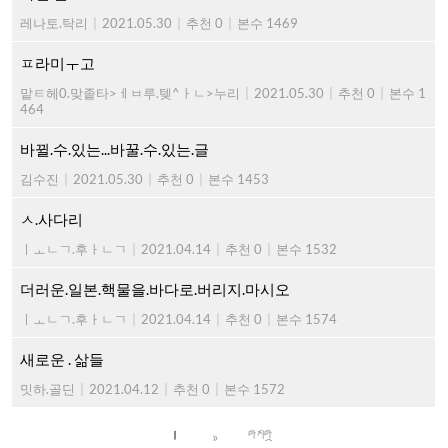
레나토.탁리
|
2021.05.30
|
추천 0
|
본수 1469
ㅍ라미ㅜ고
맡ㅌ헤0.맞좉타>ㅔㅂ루.텢^ㅏㄴ>누리
|
2021.05.30
|
추천 0
|
본수 1
464
바뀔.수.있는...바꿀.수.있는.글
김수진
|
2021.05.30
|
추천 0
|
본수 1453
ㅅ.사다리
ㅣㅗㄴㄱ.후ㅏㄴㄱ
|
2021.04.14
|
추천 0
|
본수 1532
더러운.일본.핵물을.바다로.버리지.마시오
ㅣㅗㄴㄱ.후ㅏㄴㄱ
|
2021.04.14
|
추천 0
|
본수 1574
새로운 . 삶들
밋하.골딘
|
2021.04.12
|
추천 0
|
본수 1572
»
1
마지막