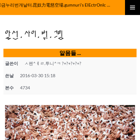
컨
ⓒ금누리번개날터.昆奴力電慈空場.gumnuri's ElEctrOnIc fActOrY
텐
주 메뉴
츠
로
앞선.사이.벗.그림
건
너
뛰
알몸들 ...
기
글쓴이
ㅅ펜^ㅔㄹ.투니^ㅋ ?+?+?+?+?
쓴날
2016-03-30 15:18
본수
4734