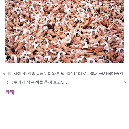
«
ㄷ: 사이.벗.알림 ... 금누리와.만남 4348.10.07 ... 북.서울시립미술관
ㄷ: 금누리가 지은 책들 추려 보고있 ...
»
차례