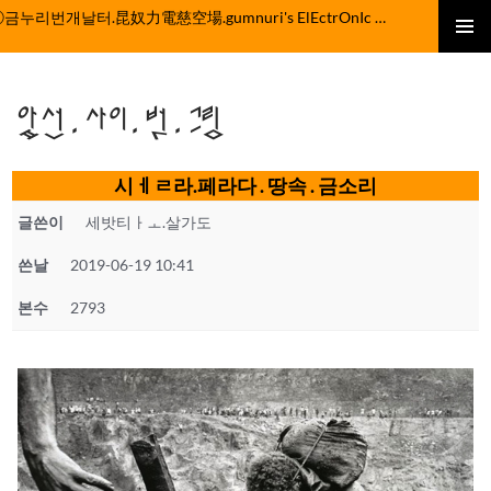
컨
ⓒ금누리번개날터.昆奴力電慈空場.gumnuri's ElEctrOnIc fActOrY
텐
주 메뉴
츠
로
앞선.사이.벗.그림
건
너
뛰
시ㅔㄹ라.페라다 . 땅속 . 금소리
기
글쓴이
세밧티ㅏㅗ.살가도
쓴날
2019-06-19 10:41
본수
2793