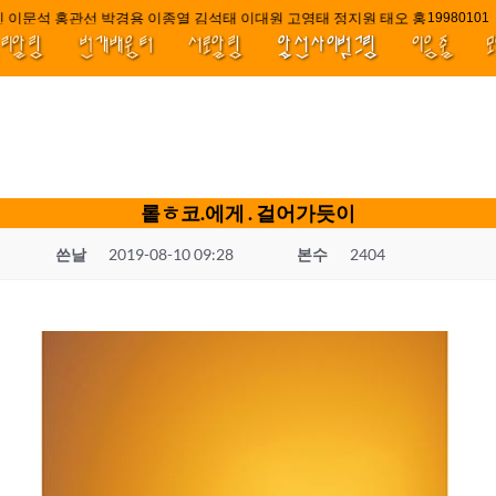
 이문석 홍관선 박경용 이종열 김석태 이대원 고영태 정지원 태오 홍 최윤호 백
////|||
1998010
널리알림
번개배움터
서로알림
앞선사이벗그림
이음줄
롵ㅎ코.에게 . 걸어가듯이
쓴날
2019-08-10 09:28
본수
2404