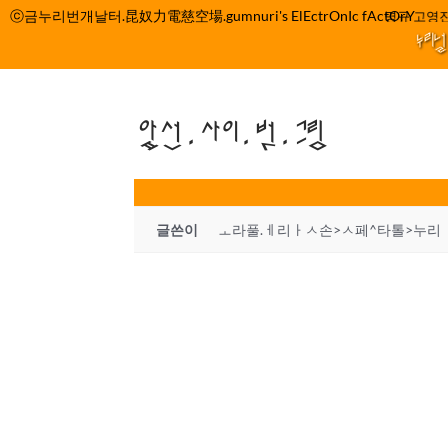
컨
ⓒ금누리번개날터.昆奴力電慈空場.gumnuri's ElEctrOnIc fActOrY
박정관 조명규 고영진
텐
누리
츠
로
건
앞선.사이.벗.그림
너
뛰
기
글쓴이
ㅗ라풀.ㅔ리ㅏㅅ손>ㅅ페^타톨>누리