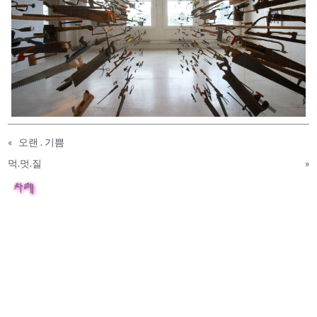
«
오랜 . 기쁨
먹.멋.질
»
차례