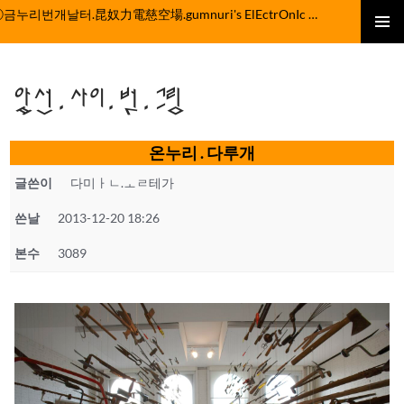
컨
ⓒ금누리번개날터.昆奴力電慈空場.gumnuri's ElEctrOnIc fActOrY
텐
주 메뉴
츠
로
앞선.사이.벗.그림
건
너
뛰
온누리 . 다루개
기
글쓴이
다미ㅏㄴ.ㅗㄹ테가
쓴날
2013-12-20 18:26
본수
3089