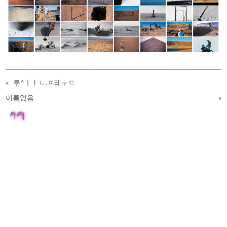
«
루^ㅣㅏㄴ.ㅍ레ㅜㄷ
이름없음
»
차례