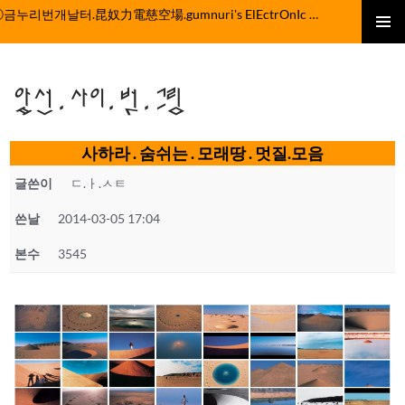
컨
ⓒ금누리번개날터.昆奴力電慈空場.gumnuri's ElEctrOnIc fActOrY
텐
주 메뉴
츠
로
앞선.사이.벗.그림
건
너
뛰
사하라 . 숨쉬는 . 모래땅 . 멋질.모음
기
글쓴이
ㄷ.ㅏ.ㅅㅌ
쓴날
2014-03-05 17:04
본수
3545