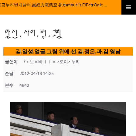
컨
ⓒ금누리번개날터.昆奴力電慈空場.gumnuri's ElEctrOnIc fActOrY
텐
주 메뉴
츠
로
앞선.사이.벗.그림
건
너
뛰
김.일성.얼굴.그림.위에.선.김.정은.과.김.영남
기
글쓴이
? + 보ㅂ비.ㅣㅣㅂ >로이> 누리
쓴날
2012-04-18 14:35
본수
4842