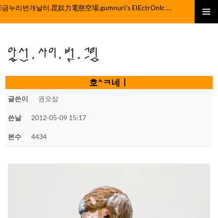
컨
ⓒ금누리번개날터.昆奴力電慈空場.gumnuri's ElEctrOnIc fActOrY
텐
주 메뉴
츠
로
앞선.사이.벗.그림
건
너
뛰
호^ㅋ네ㅣ
기
글쓴이
권오상
쓴날
2012-05-09 15:17
본수
4434