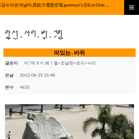
컨
ⓒ금누리번개날터.昆奴力電慈空場.gumnuri's ElEctrOnIc fActOrY
텐
주 메뉴
츠
로
앞선.사이.벗.그림
건
너
뛰
떠있는 . 바위
기
글쓴이
미^하ㅔㄹ.헤ㅣ젤>조낱한>로이>누리
쓴날
2012-06-25 15:48
본수
4635