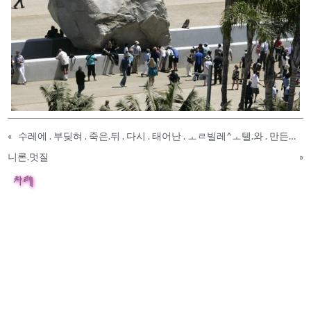
«
수레에 . 부딪혀 . 죽은.뒤 . 다시 . 태어난 . ㅗㄹ빌레^ㅗ텔.와 . 만든이 . 밡
니론.멋질
»
차례