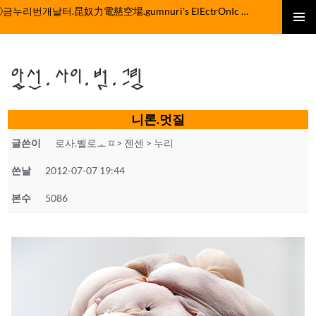
컨
ⓒ금누리번개날터.昆奴力電慈空場.gumnuri's ElEctrOnIc fActOrY
텐
주 메뉴
츠
로
앞선.사이.벗.그림
건
너
뛰
니론.멋질
기
글쓴이
로사.벨로ㅗㅍ> 젠센 > 누리
쓴날
2012-07-07 19:44
본수
5086