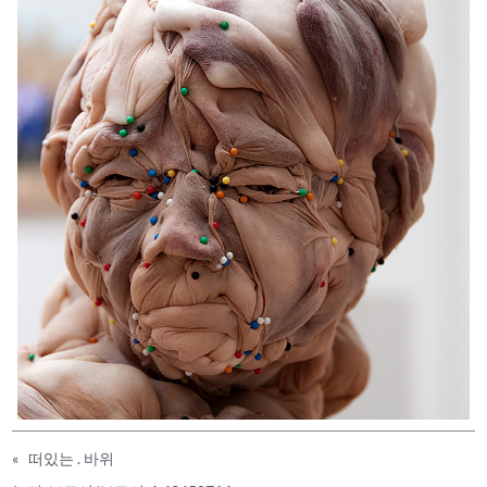
«
떠있는 . 바위