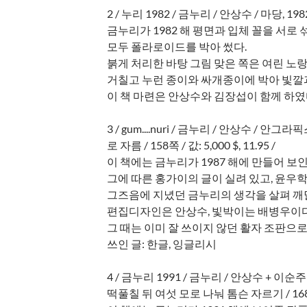
2 / 누리 1982 / 금누리 / 안상수 / 마당, 1982
금누리가 1982 해 평면과 입체 꼴을 서로
모두 폴라로이드를 박아 썼다.
붉게 처리한 바탕 그림 맞은 쪽은 여린 노
거칠고 누런 종이와 싸개종이에 박아 빛깔
이 책 마련은 안상수와 김장섭이 함께 하였
3 / gum....nuri / 금누리 / 안상수 / 안그
로 자름 / 158쪽 / 값: 5,000 $, 11.95 /
이 책에는 금누리가 1987 해에 만들어 보
그에 따른 홍가이의 글이 실려 있고, 윤우학
그즈음에 지녔던 금누리의 생각을 살펴 깨달
편집디자인은 안상수, 빛박이는 배병우이
그 때는 이미 잘 쓰이지 않던 활자 조판으로
쓰인 글: 한글, 잉글리시
4 / 금누리 1991 / 금누리 / 안상수 + 이순주 
떡풀칠 뒤 여섯 모로 나눠 톰슨 자르기 / 168 쪽 