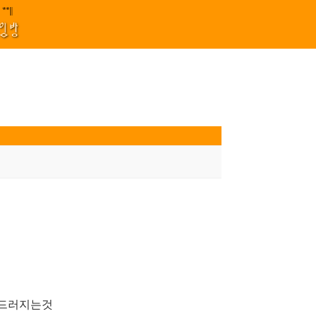
원 김효정 금드레 임형모 양동열 안길재 김성태 이율 유성민 손윤희 이은미 민원
|||
1
모임방
두드러지는것