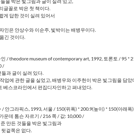
품들을 박은 빛그림과 글이 실려 있고,
리글꼴로 박은 첫 책이다.
 짧게 답한 것이 실려 있어서
디자인은 안상수와 이순주, 빛박이는 배병우이다.
옮긴 것이다.
코라인 / theodore museum of contemporary art, 1992, 토론토 / 
 /
것들과 글이 실려 있다.
금누리 작업에 관한 글을 실었고, 배병우와 이주헌이 박은 빛그림을 담았
토 베스코라인에서 편집디자인하고 펴내었다.
/ 안그라픽스, 1993, 서울 / 150(위폭) * 200.9(높이) * 150(아래
 톰슨 자르기 / 216 쪽 / 값: 10,000 /
여준 만든 것들을 박은 빛그림과
 뒷겉쪽은 없다.