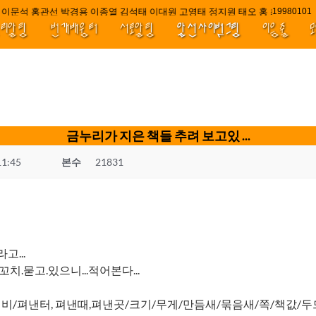
이문석 홍관선 박경용 이종열 김석태 이대원 고영태 정지원 태오 홍 최윤호 백지
////||||****|
1998010
널리알림
번개배움터
서로알림
앞선사이벗그림
이음줄
금누리가 지은 책들 추려 보고있 ...
11:45
본수
21831
...
치.묻고.있으니...적어본다...
그림비/펴낸터, 펴낸때,펴낸곳/크기/무게/만듬새/묶음새/쪽/책값/