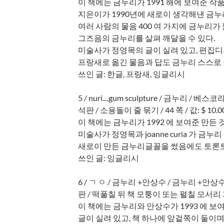
이 책에는 금누리가 1991 해에 보여준 작
지은이가 1990년에 새로이 생각해낸 금누
여러 사람의 물음 400 여 가지에 금누리가
그즈음의 금누리를 살펴 깨달을 수 있다.
미술사가 정영목의 글이 실려 있고, 편집
프랑새로 옮긴 물음과 답도 금누리 스스로 
쓰인 글: 한글, 프랑새, 잉글리시
5 / nuri....gum sculpture / 금누리 / 베스
석판 / 소용돌이 줄 묶기 / 44 쪽 / 값: $ 10.00
이 책에는 금누리가 1992 에 보여준 만든 
미술사가 정영목과 joanne curia 가 
새로이 만든 금누리글꼴을 썼음에도 토론
쓰인 글: 잉글리시
6 / ㄱ ㅇ / 금누리 +안상수 / 금누리 +안상수 
판 / 떡풀칠 뒤 책 모퉁이 또는 펼칠 모서리 가운데
이 책에는 금누리와 안상수가 1993 에 보
글이 실려 있고, 책 하나에 앞겉쪽이 둘이며