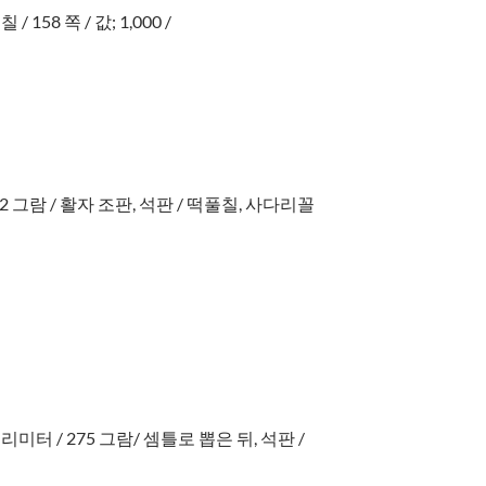
 158 쪽 / 값; 1,000 /
 / 422 그람 / 활자 조판, 석판 / 떡풀칠, 사다리꼴
) 밀리미터 / 275 그람/ 셈틀로 뽑은 뒤, 석판 /