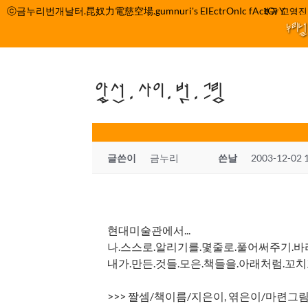
컨
ⓒ금누리번개날터.昆奴力電慈空場.gumnuri's ElEctrOnIc fActOrY
박정관 조명규 고영진 
텐
누리
츠
로
건
앞선.사이.벗.그림
너
뛰
기
글쓴이
금누리
쓴날
2003-12-02 
현대미술관에서...
나.스스로.알리기를.몇줄로.풀어써주기.바라고
내가.만든.것들.모은.책들을.아래처럼.꼬치꼬
>>> 짤셈/책이름/지은이, 엮은이/마련