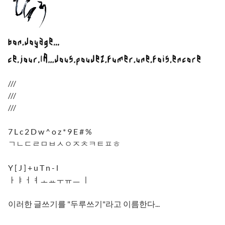
///
///
///
7 L c 2 D w ^ o z * 9 E # %
ㄱㄴㄷㄹㅁㅂㅅㅇㅈㅊㅋㅌㅍㅎ
Y [ J ] + u T n - l
ㅏㅑㅓㅕㅗㅛㅜㅠㅡ ㅣ
이러한 글쓰기를 "두루쓰기"라고 이름한다...