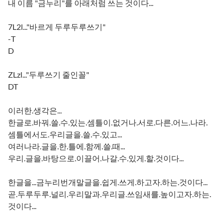
내 이름 "금누리"를 아래처럼 쓰는 것이다...
7L2l..."바르게 두루두루쓰기"
-T
D
ZLzl..."두루쓰기 줄인꼴"
DT
이러한.생각은...
한글로.바꿔.쓸.수.있는.셈틀이.없거나.서로.다른.어느.나라.
셈틀에서도.우리글을.쓸.수.있고...
여러나라.글을.한.틀에.함께.쓸.때...
우리.글을.바탕으로.이끌어.나갈.수.있게.할.것이다...
한글을...금누리번개말글을.쉽게.쓰게.하고자.하는.것이다...
곧.두루두루.널리.우리말과.우리글.쓰임새를.높이고자.하는.
것이다...