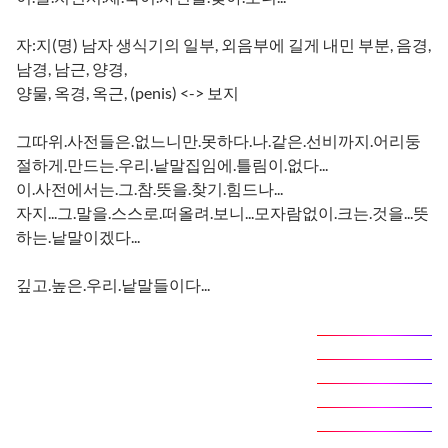
자:지(명) 남자 생식기의 일부, 외음부에 길게 내민 부분, 음경,
남경, 남근, 양경,
양물, 옥경, 옥근, (penis) <-> 보지
그따위.사전들은.없느니만.못하다.나.같은.선비까지.어리둥
절하게.만드는.우리.낱말집임에.틀림이.없다...
이.사전에서는.그.참.뜻을.찾기.힘드나...
자지...그.말을.스스로.떠올려.보니...모자람없이.크는.것을...뜻
하는.낱말이겠다...
깊고.높은.우리.낱말들이다...