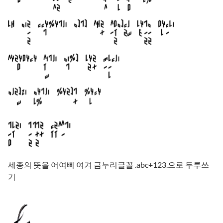
세종의 뜻을 어여삐 여겨 금누리글꼴 .abc+123.으로 두루쓰
기