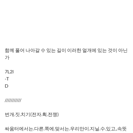
함께 풀어 나아갈 수 있는 길이 이러한 얼개에 있는 것이 아닌
가
7L2l
-T
D
///////////
번개.짓.치기(전자.획.전쟁)
싸움터에서는.다른.쪽에.맞서는.우리만이.지닐.수.있고,.속뜻