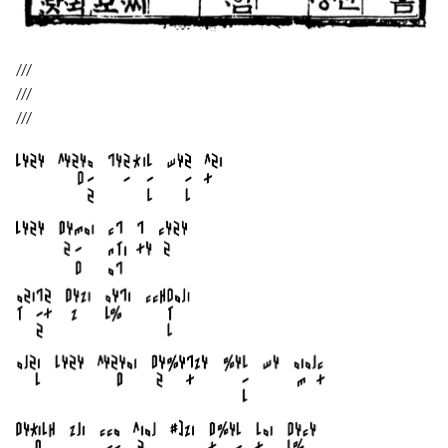
///
///
///