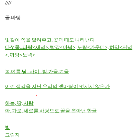
////
골.바탕
빛갈이 쪽을 알려주고, 곳과 때도 나타낸다
다섯쪽...파랑<새녁>, 빨강<마녁>, 노랑<가운데>, 하양<저녁
>, 까망<노녁>
'
봄.여름.낮...사이...밤.가을.겨울
이런 생각을 지닌 우리의 옛바탕이 멋지지 않은가
.
하늘, 땅, 사람
아, 가로, 세로를 바탕으로 꼴을 뽑아낸 한글
빛
그림자