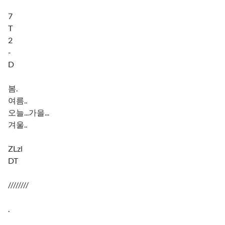
7
T
2
-
D
봄.
여름..
오늘...가을...
겨울..
ZLzl
DT
////////
.