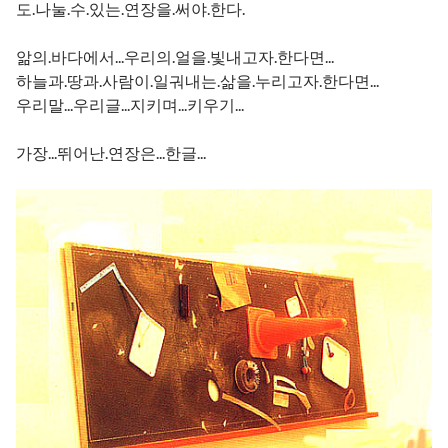
도.나눌.수.있는.연장을.써야.한다.
앎의.바다에서...우리의.얼을.빛내고자.한다면...
하늘과.땅과.사람이.일궈내는.삶을.누리고자.한다면...
우리말...우리글...지키며...키우기...
가장...뛰어난.연장은...한글...