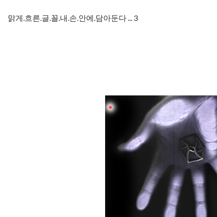
맑게.흐른.글.꼴.내.손.안에.담아둔다 ... 3