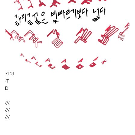
7L2l
-T
D
///
///
///