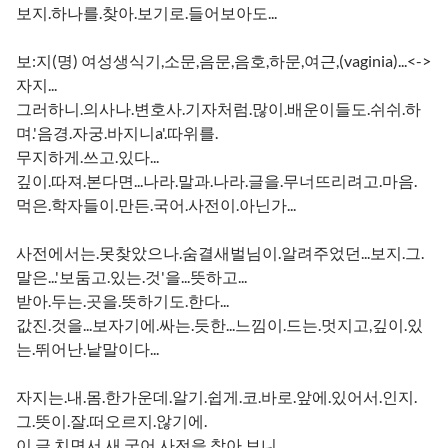
보지.하나를.찾아.보기로.들어보아도...
보:지(명) 여성생식기,소문,음문,음호,하문,여근,(vaginia)...<->
자지...
그러하니.의사나.변호사.기자처럼.많이.배운이들도.쉬쉬.하
며.'음경.자궁.바지니a'.따위를.
무지하게.쓰고.있다...
깊이.따져.본다면...나라.말과.나라.글을.무너뜨리려고.마음.
먹은.학자들이.만든.국어.사전이.아닌가...
사전에서는.못찾았으나.숨결새벌님이.알려주었던...보지.그.
말은...'보둠고.있는.것'을...뜻하고...
받아.두는.곳을.뜻하기도.한다...
값진.것을...보자기에.싸는.듯한...느낌이.드는.멋지고,깊이.있
는.뛰어난.낱말이다...
자지는.내.몸.한가운데.알기.쉽게.코.바로.앞에.있어서.인지.
그.뜻이.잘.떠오르지.않기에.
이.글.치면서.새.국어.사전을.찾아.보니...