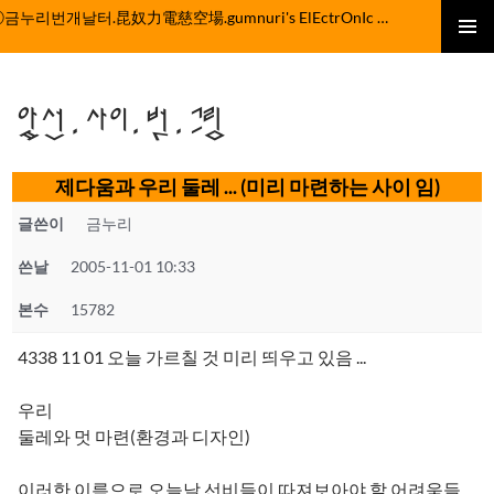
컨
ⓒ금누리번개날터.昆奴力電慈空場.gumnuri's ElEctrOnIc fActOrY
텐
주 메뉴
츠
로
앞선.사이.벗.그림
건
너
뛰
제다움과 우리 둘레 ... (미리 마련하는 사이 임)
기
글쓴이
금누리
쓴날
2005-11-01 10:33
본수
15782
4338 11 01 오늘 가르칠 것 미리 띄우고 있음 ...
우리
둘레와 멋 마련(환경과 디자인)
이러한 이름으로 오늘날 선비들이 따져보아야 할 어려움들