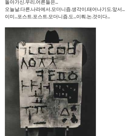
돌아가신.우리.어른들은...
오늘날.다른.나라에서.모더니즘.생각이.태어나기도.앞서...
이미...포스트.포스트.모더니즘.도...이뤄.논.것이다...