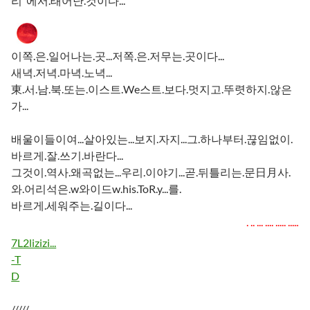
리"에서.태어난.것이다...
이쪽.은.일어나는.곳...저쪽.은.저무는.곳이다...
새녁.저녁.마녁.노녁...
東.서.남.북.또는.이스트.We스트.보다.멋지고.뚜렷하지.않은
가...
배울이들이여...살아있는...보지.자지...그.하나부터.끊임없이.
바르게.잘.쓰기.바란다...
그것이.역사.왜곡없는...우리.이야기...곧.뒤틀리는.문日月사.
와.어리석은.w와이드w.his.ToR.y...를.
바르게.세워주는.길이다...
... .... ..... ...... ........
7L2lizizi...
-T
D
/////