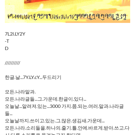
7L2l.LY2Y
-T
D
//////////
한글.날...7Y.LY.cY...두드리기
모든.나라말과.
모든.나라글들...그.가운데.한글이.있다...
오늘날...알려져.있는...3000 가지.쯤.되는.여러.말과.나라글
들...
오늘날까지.쓰이고.있는.그.많은.생김새.가운데...
모든.나라.소리들을.하나의.줄기.틀.안에.바르게.받아.쓰고.다
시.다른.소리틀로.옮겨놓고자.한다면.