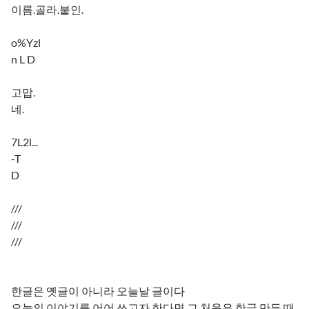
이름.골라.붙인.
o%Yzl
n L D
고맙.
네.
7L2l...
-T
D
///
///
///
한글은 옛글이 아니라 오늘날 글이다
오늘의 이야기를 어어 쓰고자 한다면 그 처음은 한글 만든 때