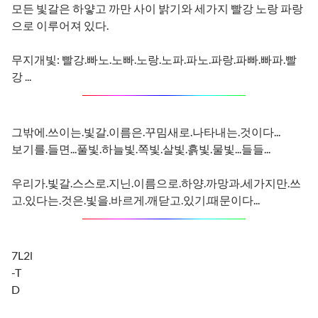
모든 빛갈은 하얗고 까만 사이 밝기와 세가지 빨강 노랑 파랑
으로 이루어져 있다.
무지개빛: 빨강.빠노.노빠.노랑.노파.파노.파랑.파빠.빠파.빨
강 ...
그밖에.쓰이는.빛갈.이름은.꾸밈새로.나타내는.것이다...
보기를.들면...풀빛.하늘빛.쪽빛.살빛.흙빛.물빛...들들...
우리가.빛갈.스스로.지닌.이름으로.하양.까망과.세가지만.쓰
고.있다는.것은.빛을.바르게.깨닫고.있기.때문이다...
7L2l
-T
D