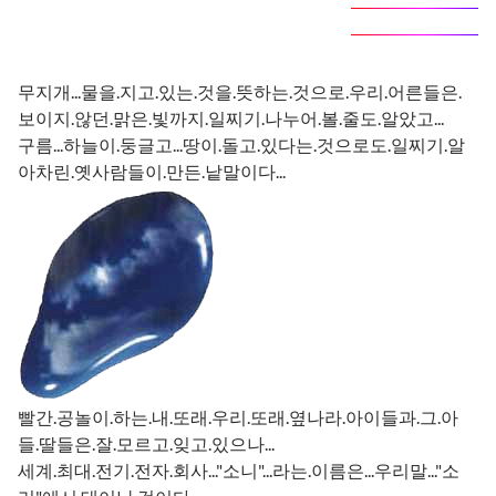
무지개...물을.지고.있는.것을.뜻하는.것으로.우리.어른들은.
보이지.않던.맑은.빛까지.일찌기.나누어.볼.줄도.알았고...
구름...하늘이.둥글고...땅이.돌고.있다는.것으로도.일찌기.알
아차린.옛사람들이.만든.낱말이다...
빨간.공놀이.하는.내.또래.우리.또래.옆나라.아이들과.그.아
들.딸들은.잘.모르고.잊고.있으나...
세계.최대.전기.전자.회사..."소니"...라는.이름은...우리말..."소