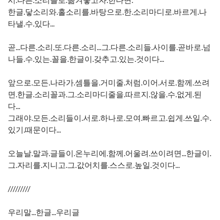
한글.닿소리와.홀소리를.바탕으로.한.소리마디로.바르게.나
타낼.수.있다...
곧...다른.소리.또.다른.소리...그.다른.소리들.사이를.곧바로.넘
나들.수.있는.꼴을.한글이.갖추고.있는.것이다...
앞으로.모든.나라가.셈틀을.거미줄.처럼.이어.서로.함께.쓰려
면.한글.소리꼴과.그.소리마디줄을.따르지.않을.수.없게.된
다...
그래야.모든.소리들이.서로.하나로.모여.빠르고.쉽게.쓰일.수.
있기.때문이다...
오늘날.말과.글들이.온누리에.함께.어울려.쓰이려면...한글이.
그.자리를.지니고.그.값어치를.스스로.높일.것이다...
/////////
우리말...한글...우리글