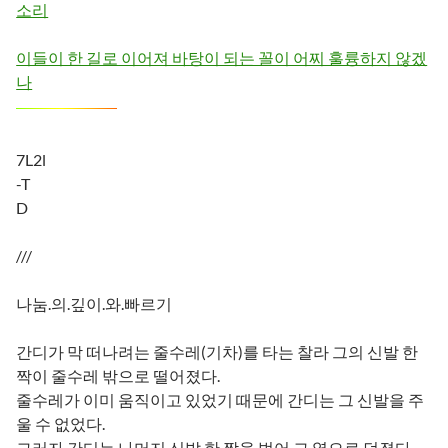
소리
이들이 한 길로 이어져 바탕이 되는 꼴이 어찌 훌륭하지 않겠
나
7L2l
-T
D
///
나눔.의.깊이.와.빠르기
간디가 막 떠나려는 줄수레(기차)를 타는 찰라 그의 신발 한
짝이 줄수레 밖으로 떨어졌다.
줄수레가 이미 움직이고 있었기 때문에 간디는 그 신발을 주
울 수 없었다.
그러자 간디는 나머지 신발 한 짝을 벗어 그 옆으로 던졌다.