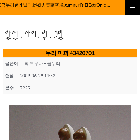
컨
ⓒ금누리번개날터.昆奴力電慈空場.gumnuri's ElEctrOnIc fActOrY
텐
주 메뉴
츠
로
앞선.사이.벗.그림
건
너
뛰
누리 미피 43420701
기
글쓴이
딕 부루나 + 금누리
쓴날
2009-06-29 14:52
본수
7925