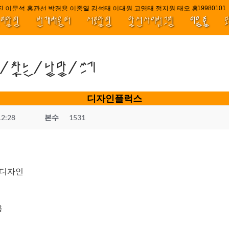
 이문석 홍관선 박경용 이종열 김석태 이대원 고영태 정지원 태오 홍 최윤호 백
////|
1998010
널리알림
번개배움터
서로알림
앞선사이벗그림
이음줄
곳/찾는/낱말/쓰기
디자인플럭스
12:28
본수
1531
내디자인
용