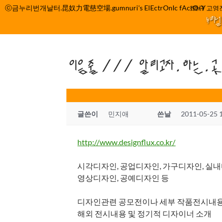
컨
ⓒ금누리번개날터.昆奴力電慈空場.gumnuri's ElEctrOnIc fActOrY
박정관 조명규 고영진
텐
누리
츠
로
건
이음줄 /// 알리고자.하는.
너
뛰
기
글쓴이
민지애
쓴날
2011-05-25 
http://www.designflux.co.kr/
시각디자인, 공업디자인, 가구디자인, 실
영상디자인, 공예디자인 등
디자인관련 공모전이나 세부 작품전시내
해외 전시내용 및 정기적 디자이너 소개