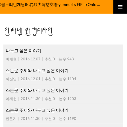
컨
ⓒ금누리번개날터.昆奴力電慈空場.gumnuri's ElEctrOnIc fActOrY
텐
주 메뉴
츠
로
인터넷 환경디자인
건
너
뛰
기
나누고 싶은 이야기
이재현
|
2016.12.07
|
추천 0
|
본수 943
소논문 주제와 나누고 싶은 이야기
허진영
|
2016.12.01
|
추천 0
|
본수 1104
소논문 주제와 나누고 싶은 이야기
이재현
|
2016.11.30
|
추천 0
|
본수 1203
소논문 주제와 나누고 싶은 이야기
한은지
|
2016.11.30
|
추천 0
|
본수 1190