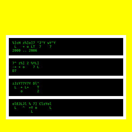
%]cH z%]o]7 ^J^Y wY^Y
L + o LT 7 7
2000 .. 2006
7^ z%] 2 %YL]
-+ + o 7 L
D7
zJzY77Y7Y Dl^
L + L+ T
o 2
olEJLJl % 7] ClzYol
L ^ +Y o L
L