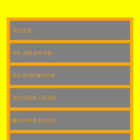
국민.조형
국민.공예.금속조형
국민.현대미술의이해
국민.대학원.논문지도
홍익.대학원.현대조각