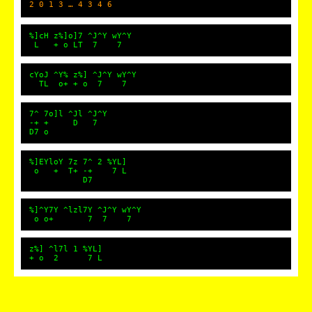
2 0 1 3 … 4 3 4 6
%]cH z%]o]7 ^J^Y wY^Y
L + o LT 7 7
cYoJ ^Y% z%] ^J^Y wY^Y
TL o+ + o 7 7
7^ 7o]l ^Jl ^J^Y
-+ + D 7
D7 o
%]EYloY 7z 7^ 2 %YL]
o + T+ -+ 7 L
D7
%]^Y7Y ^lzl7Y ^J^Y wY^Y
o o+ 7 7 7
z%] ^l7l 1 %YL]
+ o 2 7 L