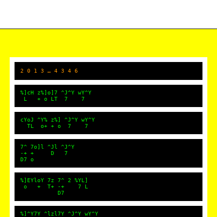
2 0 1 3 … 4 3 4 6
%]cH z%]o]7 ^J^Y wY^Y
L + o LT 7 7
cYoJ ^Y% z%] ^J^Y wY^Y
TL o+ + o 7 7
7^ 7o]l ^Jl ^J^Y
-+ + D 7
D7 o
%]EYloY 7z 7^ 2 %YL]
o + T+ -+ 7 L
D7
%]^Y7Y ^lzl7Y ^J^Y wY^Y