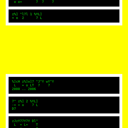
o o+ 7 7 7
z%] ^l7l 1 %YL]
+ o 2 7 L
%]cH z%]o]7 ^J^Y wY^Y
L + o LT 7 7
2000 .. 2006
7^ z%] 2 %YL]
-+ + o 7 L
D7
zJzY77Y7Y Dl^
L + L+ T