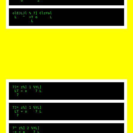
o 2
olEJLJl % 7] ClzYol
L ^ +Y o L
L
7J* z%] 1 %YL]
LT + o 7 L
7
7J* z%] 1 %YL]
LT + o 7 L
7
7^ z%] 2 %YL]
-+ + o 7 L