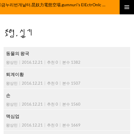
컨
ⓒ금누리번개날터.昆奴力電慈空場.gumnuri's ElEctrOnIc fActOrY
텐
주 메뉴
츠
로
조형.실기
건
너
뛰
기
동물의 왕국
왕상민
|
2016.12.21
|
추천 0
|
본수 1382
퇴계이황
왕상민
|
2016.12.21
|
추천 0
|
본수 1507
손
왕상민
|
2016.12.21
|
추천 0
|
본수 1560
맥심업
왕상민
|
2016.12.21
|
추천 0
|
본수 1669