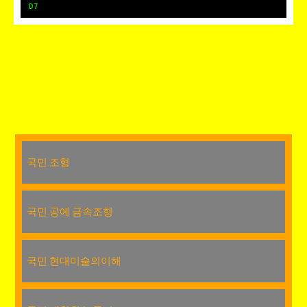
D7
국민.조형
국민.공예.금속조형
국민.현대미술의이해